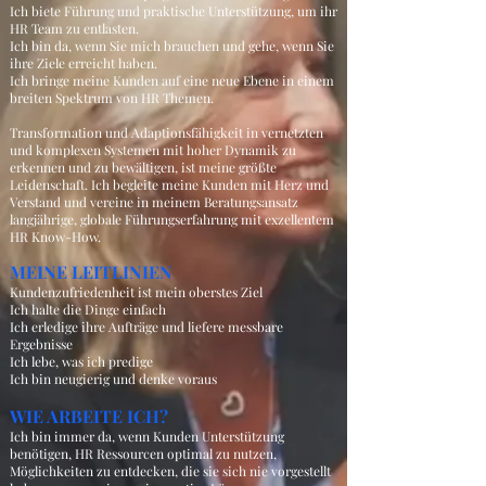
Ich biete Führung und praktische Unterstützung, um ihr
HR Team zu entlasten.
Ich bin da, wenn Sie mich brauchen und gehe, wenn Sie
ihre Ziele erreicht haben.
Ich bringe meine Kunden auf eine neue Ebene in einem
breiten Spektrum von HR Themen.
Transformation und Adaptionsfähigkeit in vernetzten
und komplexen Systemen mit hoher Dynamik zu
erkennen und zu bewältigen, ist meine größte
Leidenschaft. Ich begleite meine Kunden mit Herz und
Verstand und vereine in meinem Beratungsansatz
langjährige, globale Führungserfahrung mit exzellentem
HR Know-How.
MEINE LEITLINIEN
Kundenzufriedenheit ist mein oberstes Ziel
Ich halte die Dinge einfach
Ich erledige ihre Aufträge und liefere messbare
Ergebnisse
Ich lebe, was ich predige
Ich bin neugierig und denke voraus
WIE ARBEITE ICH?
Ich bin immer da, wenn Kunden Unterstützung
benötigen, HR Ressourcen optimal zu nutzen,
Möglichkeiten zu entdecken, die sie sich nie vorgestellt