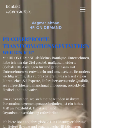
Kontakt
49(0)1715678305
dagmar pithan
HR ON DEMAND
PRAXISERPROBTE
TRANSFORMATIONSGESTALTERIN
WER BIN ICH?
Mit HR ON DEMAND als kleines Boutique-Unternehmen,
habe ich mir das Ziel gesetzt, maßgeschneiderte
(globale) HR-Lösungen für und gemeinsam mit
Unternehmen zu entwickeln und umzusetzen. Besonders
wichtig ist mir, das zu praktizieren, was ich seit vielen
Jahren lebe: „Sei Experte, liefere hervorragende Qualität,
sei aufgeschlossen, manchmal unbequem, respektvoll,
flexibel und innovativ“.
Um zu verstehen, wo sich meine Kunden in ihrem
Personalmanagementprozess befinden, ist ein hohes
Maß an Flexibilität, HR Wissen und
Organisationserfahrung erforderlich:
Ich biete über 20 Jahre globale HR Führungserfahrung.
Ich liefere flexible und pragmatische HR Lösungen.