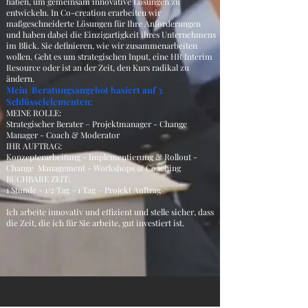
haben, um gemeinsam innovative Lösungen zu
entwickeln. In Co-creation erarbeiten wir
maßgeschneiderte Lösungen für Ihre Anforderungen
und haben dabei die Einzigartigkeit ihres Unternehmens
im Blick. Sie definieren, wie wir zusammenarbeiten
wollen. Geht es um strategischen Input, eine HR Interim
Resource oder ist an der Zeit, den Kurs radikal zu
ändern.
Mein Beratungsangebot basiert auf 3
Schlüsselelementen:
MEINE ROLLE:
Strategischer Berater – Projektmanager - Change
Manager - Coach & Moderator
IHR AUFTRAG:
Konzepterarbeitung - Implementierung & Rollout -
Change Management - Workshops & Coaching
BUCHBARE ZEIT:
1 Stunde - 1/2 Tag - 1 Tag – Projekt Auftrag
Ich arbeite innovativ und effizient und stelle sicher, dass
die Zeit, die ich für Sie arbeite, gut investiert ist.